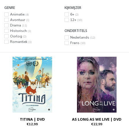
GENRE
KIJKWIJZER
Animatie
6+
(4)
(2)
Avontuur
12+
(1)
(10)
Drama
(11)
ONDERTITELS
Historisch
(1)
Oorlog
(2)
Nederlands
(12)
Romantiek
(1)
Frans
(10)
TITINA | DVD
AS LONG AS WE LIVE | DVD
€12,99
€22,99