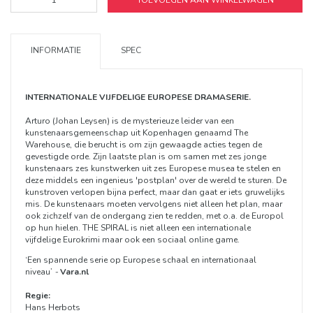
TOEVOEGEN AAN WINKELWAGEN
INFORMATIE
SPEC
INTERNATIONALE VIJFDELIGE EUROPESE DRAMASERIE.
Arturo (Johan Leysen) is de mysterieuze leider van een
kunstenaarsgemeenschap uit Kopenhagen genaamd The
Warehouse, die berucht is om zijn gewaagde acties tegen de
gevestigde orde. Zijn laatste plan is om samen met zes jonge
kunstenaars zes kunstwerken uit zes Europese musea te stelen en
deze middels een ingenieus 'postplan' over de wereld te sturen. De
kunstroven verlopen bijna perfect, maar dan gaat er iets gruwelijks
mis. De kunstenaars moeten vervolgens niet alleen het plan, maar
ook zichzelf van de ondergang zien te redden, met o.a. de Europol
op hun hielen. THE SPIRAL is niet alleen een internationale
vijfdelige Eurokrimi maar ook een sociaal online game.
‘Een spannende serie op Europese schaal en internationaal
niveau’
-
Vara.nl
Regie:
Hans Herbots