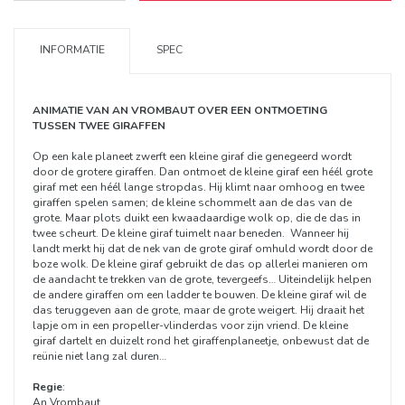
INFORMATIE
SPEC
ANIMATIE VAN AN VROMBAUT OVER EEN ONTMOETING
TUSSEN TWEE GIRAFFEN
Op een kale planeet zwerft een kleine giraf die genegeerd wordt
door de grotere giraffen. Dan ontmoet de kleine giraf een héél grote
giraf met een héél lange stropdas. Hij klimt naar omhoog en twee
giraffen spelen samen; de kleine schommelt aan de das van de
grote. Maar plots duikt een kwaadaardige wolk op, die de das in
twee scheurt. De kleine giraf tuimelt naar beneden. Wanneer hij
landt merkt hij dat de nek van de grote giraf omhuld wordt door de
boze wolk. De kleine giraf gebruikt de das op allerlei manieren om
de aandacht te trekken van de grote, tevergeefs… Uiteindelijk helpen
de andere giraffen om een ladder te bouwen. De kleine giraf wil de
das teruggeven aan de grote, maar de grote weigert. Hij draait het
lapje om in een propeller-vlinderdas voor zijn vriend. De kleine
giraf dartelt en duizelt rond het giraffenplaneetje, onbewust dat de
reünie niet lang zal duren…
Regie
:
An Vrombaut