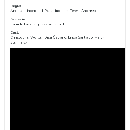
Regie:
Andreas Lindergard, Peter Lindmark, Tereza Andersson
Scenario:
Camilla Läckberg, Jessika Jankert
Cast:
Christopher Wollter, Disa Östrand, Linda Santiago, Martin
Stenmarck