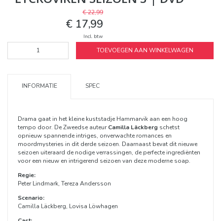
€ 22,99
€ 17,99
Incl. btw
TOEVOEGEN AAN WINKELWAGEN
INFORMATIE
SPEC
Drama gaat in het kleine kuststadje Hammarvik aan een hoog
tempo door. De Zweedse auteur
Camilla Läckberg
schetst
opnieuw spannende intriges, onverwachte romances en
moordmysteries in dit derde seizoen. Daarnaast bevat dit nieuwe
seizoen uiteraard de nodige verrassingen, de perfecte ingrediënten
voor een nieuw en intrigerend seizoen van deze moderne soap.
Regie:
Peter Lindmark, Tereza Andersson
Scenario:
Camilla Läckberg, Lovisa Löwhagen
Cast: