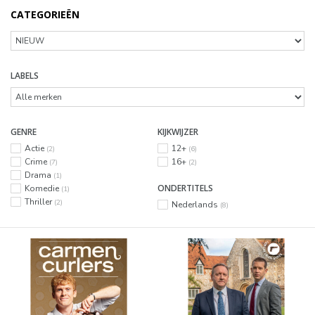
CATEGORIEËN
LABELS
GENRE
KIJKWIJZER
Actie
12+
(2)
(6)
Crime
16+
(7)
(2)
Drama
(1)
ONDERTITELS
Komedie
(1)
Thriller
(2)
Nederlands
(8)