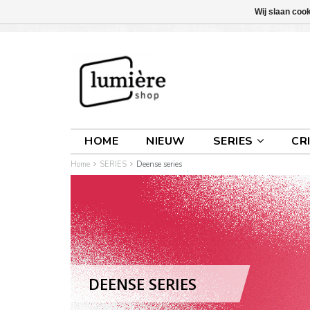
Wij slaan coo
INLOGGEN
0 ARTIKELEN
€0,00
HOME
NIEUW
SERIES
CR
Home
SERIES
Deense series
DEENSE SERIES