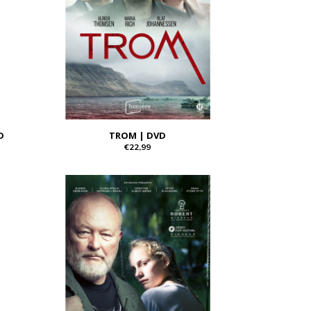
D
TROM | DVD
€22,99