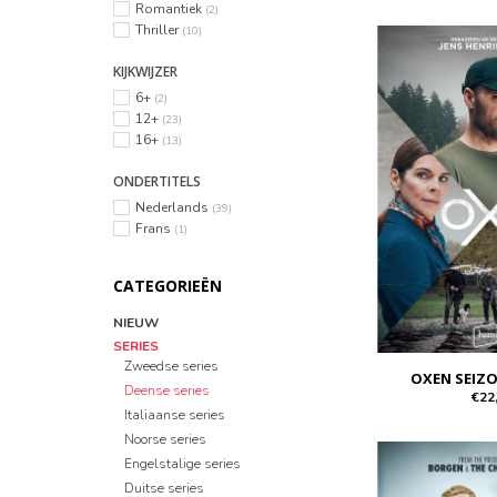
Romantiek
(2)
Thriller
(10)
KIJKWIJZER
6+
(2)
12+
(23)
16+
(13)
ONDERTITELS
Nederlands
(39)
Frans
(1)
CATEGORIEËN
NIEUW
SERIES
Zweedse series
OXEN SEIZO
Deense series
€22
Italiaanse series
Noorse series
Engelstalige series
Duitse series