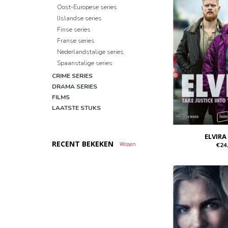
Oost-Europese series
IJslandse series
Finse series
Franse series
Nederlandstalige series
Spaanstalige series
CRIME SERIES
DRAMA SERIES
FILMS
LAATSTE STUKS
ELVIRA
RECENT BEKEKEN
Wissen
€24