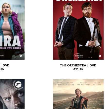
 | DVD
THE ORCHESTRA | DVD
,99
€22,99