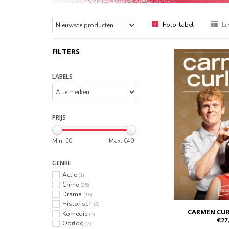
Foto-tabel
Lij
FILTERS
LABELS
PRIJS
Min: €
0
Max: €
40
GENRE
Actie
(1)
Crime
(25)
Drama
(16)
Historisch
(3)
CARMEN CUR
Komedie
(4)
€27
Oorlog
(2)