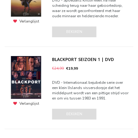
DVD - Spoedarts Kristin keert na haar
scheiding terug naar haar geboortedorp,
waar ze wordt geconfronteerd met haar
oude minnaar en helderziende moeder.
Verlanglijst
BEKIJKEN
BLACKPORT SEIZOEN 1 | DVD
€24,99
€19,99
DVD - Internationaal bejubelde serie over
een klein IJslands vissersdorpje dat het
middelpunt wordt van een pittige strijd voor
en om vis tussen 1983 en 1991.
Verlanglijst
BEKIJKEN