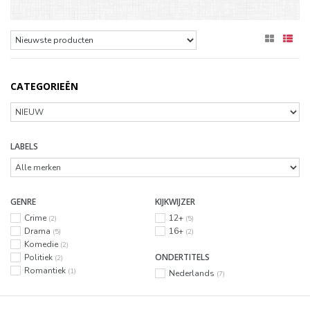
CATEGORIEËN
LABELS
GENRE
KIJKWIJZER
Crime
12+
(2)
(5)
Drama
16+
(5)
(2)
Komedie
(2)
ONDERTITELS
Politiek
(2)
Romantiek
(1)
Nederlands
(7)