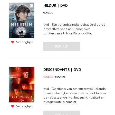
HILDUR | DVD
€24,99
dvd - Een IJslandse reeks gebaseerd op de
bestsellers van Satu Rämö; over
politieagente Hildur Rúnarsdóttir.
Verlanglijst
BEKIJKEN
DESCENDANTS | DVD
€24,99
€22,99
dvd - De erfenis van een succesvol IJslands
toerismebedrijf en vakantiehuis leidt binnen
de nabestaanden tot hebzucht, rivaliteit en
diepgeworteld conflict.
Verlanglijst