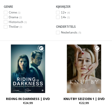
GENRE
KIJKWIJZER
Crime
12+
(1)
(4)
Drama
14+
(2)
(1)
Historisch
(1)
ONDERTITELS
Thriller
(3)
Nederlands
(5)
RIDING IN DARKNESS | DVD
KNUTBY SEIZOEN 1 | DVD
€24,99
€22,99