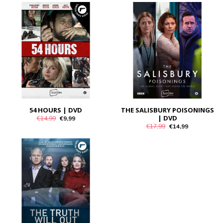
54 HOURS | DVD
THE SALISBURY POISONINGS
| DVD
€14,99
€9,99
€17,99
€14,99