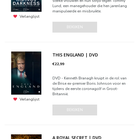
sterke vrouwen en hun strijd tegen Tommy
Lund, een manegehouder die hen jarenlang
manipuleerde en misbruikte.
Verlanglijst
BEKIJKEN
THIS ENGLAND | DVD
€22,99
DVD - Kenneth Branagh kruipt in de rol van
de Brise ex-premier Boris Johnson voor en
tijdens de eerste coronagolf in Groot-
Britannië.
Verlanglijst
BEKIJKEN
A ROYAL SECRET | DVD