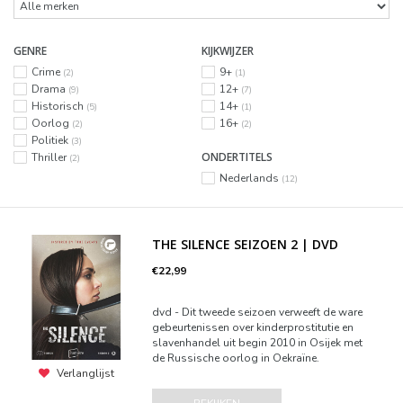
GENRE
KIJKWIJZER
Crime
9+
(2)
(1)
Drama
12+
(9)
(7)
Historisch
14+
(5)
(1)
Oorlog
16+
(2)
(2)
Politiek
(3)
ONDERTITELS
Thriller
(2)
Nederlands
(12)
THE SILENCE SEIZOEN 2 | DVD
€22,99
dvd - Dit tweede seizoen verweeft de ware
gebeurtenissen over kinderprostitutie en
slavenhandel uit begin 2010 in Osijek met
de Russische oorlog in Oekraïne.
Verlanglijst