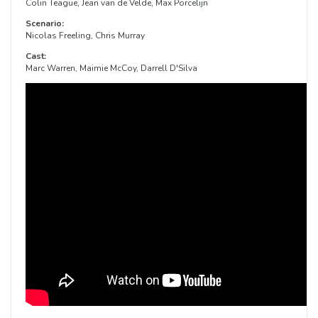
Colin Teague, Jean van de Velde, Max Porcelijn
Scenario:
Nicolas Freeling, Chris Murray
Cast:
Marc Warren, Maimie McCoy, Darrell D'Silva