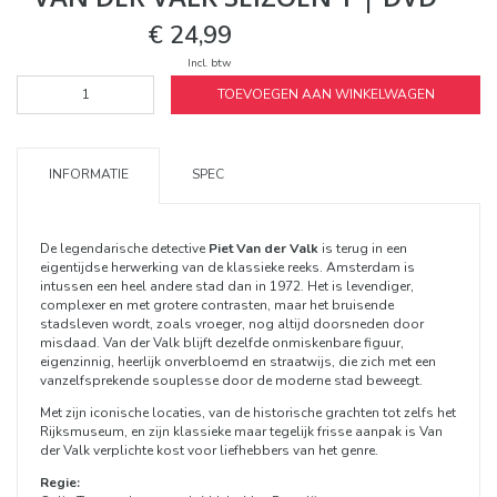
€ 24,99
Incl. btw
TOEVOEGEN AAN WINKELWAGEN
INFORMATIE
SPEC
De legendarische detective
Piet Van der Valk
is terug in een
eigentijdse herwerking van de klassieke reeks. Amsterdam is
intussen een heel andere stad dan in 1972. Het is levendiger,
complexer en met grotere contrasten, maar het bruisende
stadsleven wordt, zoals vroeger, nog altijd doorsneden door
misdaad. Van der Valk blijft dezelfde onmiskenbare figuur,
eigenzinnig, heerlijk onverbloemd en straatwijs, die zich met een
vanzelfsprekende souplesse door de moderne stad beweegt.
Met zijn iconische locaties, van de historische grachten tot zelfs het
Rijksmuseum, en zijn klassieke maar tegelijk frisse aanpak is Van
der Valk verplichte kost voor liefhebbers van het genre.
Regie: