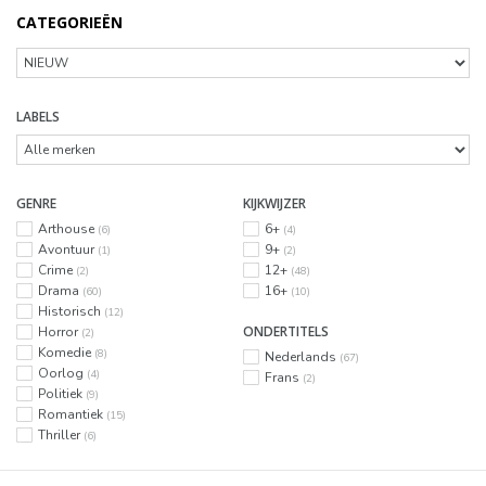
CATEGORIEËN
LABELS
GENRE
KIJKWIJZER
Arthouse
6+
(6)
(4)
Avontuur
9+
(1)
(2)
Crime
12+
(2)
(48)
Drama
16+
(60)
(10)
Historisch
(12)
ONDERTITELS
Horror
(2)
Komedie
(8)
Nederlands
(67)
Oorlog
(4)
Frans
(2)
Politiek
(9)
Romantiek
(15)
Thriller
(6)