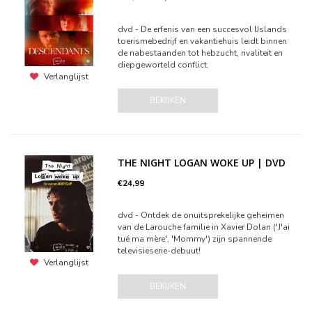
dvd - De erfenis van een succesvol IJslands
toerismebedrijf en vakantiehuis leidt binnen
de nabestaanden tot hebzucht, rivaliteit en
diepgeworteld conflict.
Verlanglijst
BEKIJKEN
THE NIGHT LOGAN WOKE UP | DVD
€24,99
dvd - Ontdek de onuitsprekelijke geheimen
van de Larouche familie in Xavier Dolan ('J'ai
tué ma mère', 'Mommy') zijn spannende
televisieserie-debuut!
Verlanglijst
BEKIJKEN