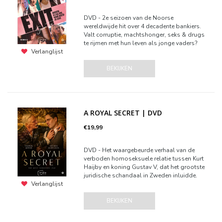
DVD - 2e seizoen van de Noorse
wereldwijde hit over 4 decadente bankiers.
Valt corruptie, machtshonger, seks & drugs
te rijmen met hun leven als jonge vaders?
Verlanglijst
BEKIJKEN
A ROYAL SECRET | DVD
€19,99
DVD - Het waargebeurde verhaal van de
verboden homoseksuele relatie tussen Kurt
Haijby en koning Gustav V, dat het grootste
juridische schandaal in Zweden inluidde.
Verlanglijst
BEKIJKEN