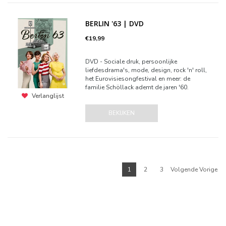
BERLIN '63 | DVD
€19,99
DVD - Sociale druk, persoonlijke
liefdesdrama's, mode, design, rock 'n' roll,
het Eurovisiesongfestival en meer: de
familie Schöllack ademt de jaren '60.
Verlanglijst
BEKIJKEN
1
2
3
Volgende Vorige