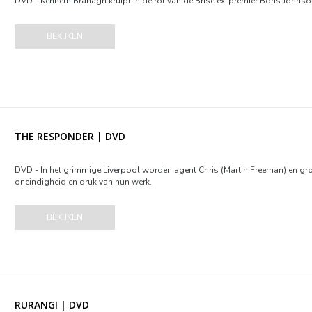
DVD - Kenneth Branagh kruipt in de rol van de Brise ex-premier Boris Johnson
BEKIJKEN
THE RESPONDER | DVD
DVD - In het grimmige Liverpool worden agent Chris (Martin Freeman) en g
oneindigheid en druk van hun werk.
BEKIJKEN
RURANGI | DVD