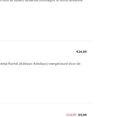
 voor en tijdens de eerste coronagolf in Groot-Britannië.
€24,99
roentje Rachel (Adelayo Adedayo) neergesleurd door de
€14,99
€9,99