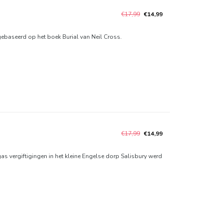
€17,99
€14,99
 gebaseerd op het boek Burial van Neil Cross.
€17,99
€14,99
as vergiftigingen in het kleine Engelse dorp Salisbury werd