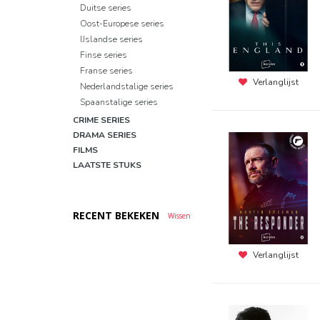
Duitse series
Oost-Europese series
IJslandse series
Finse series
Franse series
Verlanglijst
Nederlandstalige series
Spaanstalige series
CRIME SERIES
DRAMA SERIES
FILMS
LAATSTE STUKS
RECENT BEKEKEN
Wissen
Verlanglijst