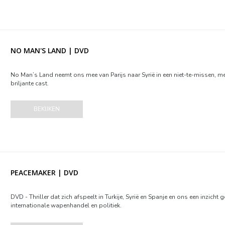
NO MAN'S LAND | DVD
No Man’s Land neemt ons mee van Parijs naar Syrië in een niet-te-missen, m
briljante cast.
BEKIJKEN
PEACEMAKER | DVD
DVD - Thriller dat zich afspeelt in Turkije, Syrië en Spanje en ons een inzich
internationale wapenhandel en politiek.