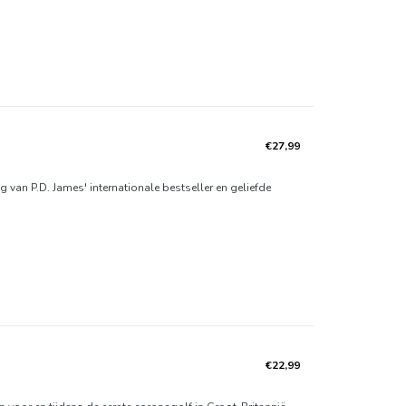
€27,99
 van P.D. James' internationale bestseller en geliefde
€22,99