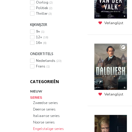
Oorlog
(2)
Politiek
(2)
Thriller
(3)
Verlanglijst
KIJKWIJZER
9+
(1)
12+
(16)
16+
(6)
ONDERTITELS
Nederlands
(23)
Frans
(1)
CATEGORIEËN
NIEUW
Verlanglijst
SERIES
Zweedse series
Deense series
Italiaanse series
Noorse series
Engelstalige series