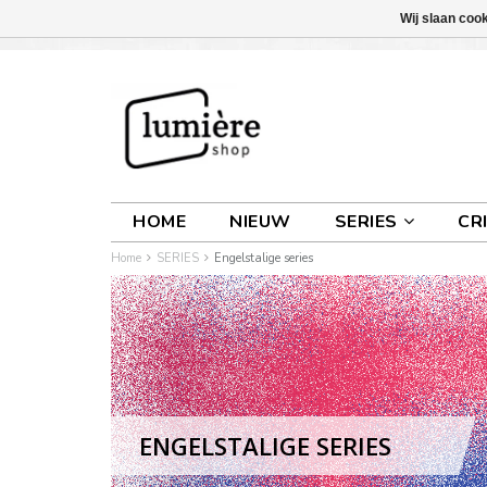
Wij slaan coo
INLOGGEN
0 ARTIKELEN
€0,00
HOME
NIEUW
SERIES
CR
Home
SERIES
Engelstalige series
ENGELSTALIGE SERIES