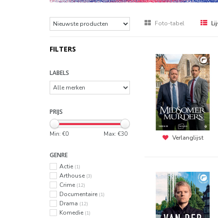
Foto-tabel
Lij
FILTERS
LABELS
PRIJS
Min: €
0
Max: €
30
Verlanglijst
GENRE
Actie
(1)
Arthouse
(3)
Crime
(12)
Documentaire
(1)
Drama
(12)
Komedie
(1)