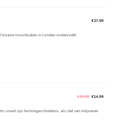
€27,99
l bizarre moordzaken in Londen onderzoekt.
€19,99
€14,99
s zowel zijn familiegeschiedenis, als dat van miljoenen