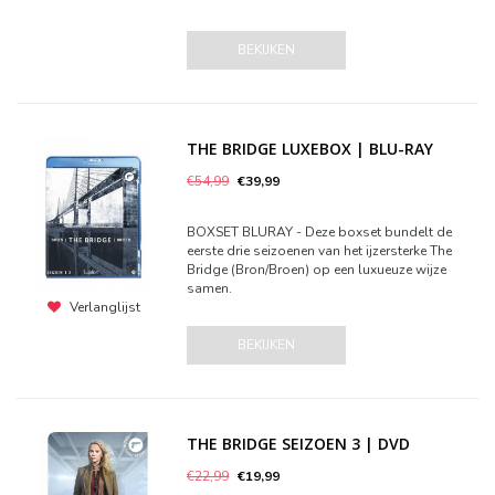
BEKIJKEN
THE BRIDGE LUXEBOX | BLU-RAY
€54,99
€39,99
BOXSET BLURAY - Deze boxset bundelt de
eerste drie seizoenen van het ijzersterke The
Bridge (Bron/Broen) op een luxueuze wijze
samen.
Verlanglijst
BEKIJKEN
THE BRIDGE SEIZOEN 3 | DVD
€22,99
€19,99