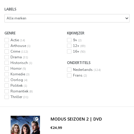
LABELS
GENRE
KIJKWIJZER
Actie
9+
(14)
(2)
Arthouse
12+
(1)
(69)
Crime
16+
(112)
(50)
Drama
(31)
ONDERTITELS
Historisch
(1)
Horror
(5)
Nederlands
(124)
Komedie
(3)
Frans
(2)
Oorlog
(4)
Politiek
(1)
Romantiek
(8)
Thriller
(31)
MODUS SEIZOEN 2 | DVD
€24,99