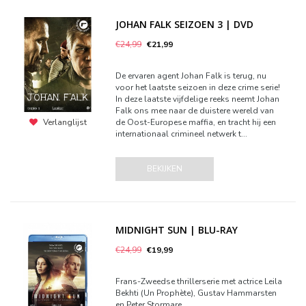
JOHAN FALK SEIZOEN 3 | DVD
€24,99
€21,99
De ervaren agent Johan Falk is terug, nu
voor het laatste seizoen in deze crime serie!
In deze laatste vijfdelige reeks neemt Johan
Falk ons mee naar de duistere wereld van
de Oost-Europese maffia, en tracht hij een
Verlanglijst
internationaal crimineel netwerk t...
BEKIJKEN
MIDNIGHT SUN | BLU-RAY
€24,99
€19,99
Frans-Zweedse thrillerserie met actrice Leila
Bekhti (Un Prophète), Gustav Hammarsten
en Peter Stormare.