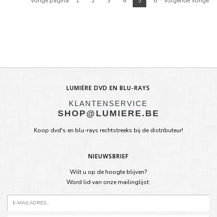
Vorige pagina
1
2
3
4
5
6
Volgende Vorige
LUMIÈRE DVD EN BLU-RAYS
KLANTENSERVICE
SHOP@LUMIERE.BE
Koop dvd's en blu-rays rechtstreeks bij de distributeur!
NIEUWSBRIEF
Wilt u op de hoogte blijven?
Word lid van onze mailinglijst: