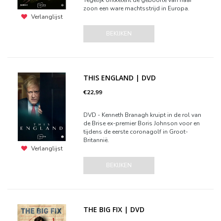
Tegelijk ontketent de geboorte van haar
zoon een ware machtsstrijd in Europa.
Verlanglijst
BEKIJKEN
THIS ENGLAND | DVD
€22,99
DVD - Kenneth Branagh kruipt in de rol van
de Brise ex-premier Boris Johnson voor en
tijdens de eerste coronagolf in Groot-
Britannië.
Verlanglijst
BEKIJKEN
THE BIG FIX | DVD