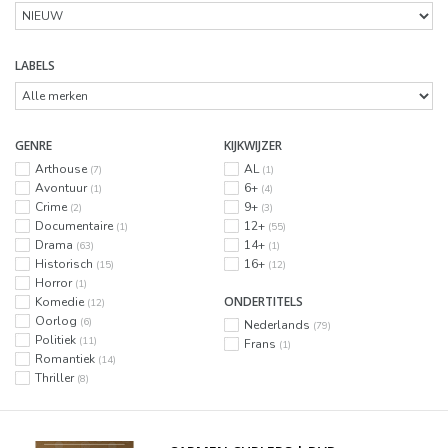
LABELS
GENRE
KIJKWIJZER
Arthouse
AL
(7)
(1)
Avontuur
6+
(1)
(4)
Crime
9+
(2)
(3)
Documentaire
12+
(1)
(55)
Drama
14+
(63)
(1)
Historisch
16+
(15)
(12)
Horror
(1)
ONDERTITELS
Komedie
(12)
Oorlog
(6)
Nederlands
(79)
Politiek
(11)
Frans
(1)
Romantiek
(14)
Thriller
(8)