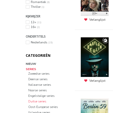
Romantiek
(6)
Thriller
(1)
KIJKWIJZER
Verlanglijst
12+
(11)
16+
(2)
ONDERTITELS
Nederlands
(15)
CATEGORIEËN
NIEUW
SERIES
Zweedse series
Deense series
Verlanglijst
Italiaanse series
Noorse series
Engelstalige series
Duitse series
Oost-Europese series
IJslandse series