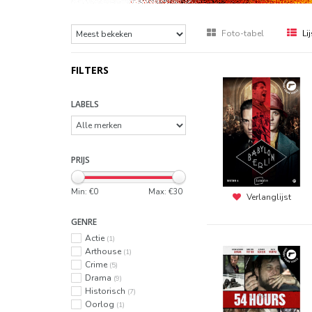
Foto-tabel
Lij
FILTERS
LABELS
PRIJS
Min: €
0
Max: €
30
Verlanglijst
GENRE
Actie
(1)
Arthouse
(1)
Crime
(5)
Drama
(9)
Historisch
(7)
Oorlog
(1)