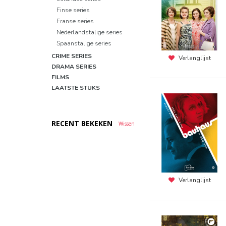
Finse series
Franse series
Nederlandstalige series
Spaanstalige series
CRIME SERIES
Verlanglijst
DRAMA SERIES
FILMS
LAATSTE STUKS
RECENT BEKEKEN
Wissen
Verlanglijst