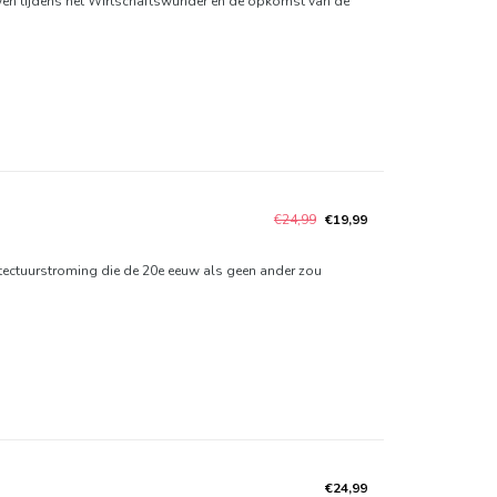
wen tijdens het Wirtschaftswunder en de opkomst van de
€24,99
€19,99
itectuurstroming die de 20e eeuw als geen ander zou
€24,99