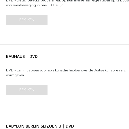
DVD - De Schöllacks proberen elk op hun manier een eigen leven op te bou
vrouwenbeweging in pre-JFK Berlijn .
BEKIJKEN
BAUHAUS | DVD
DVD - Een must-see voor elke kunstliefhebber over de Duitse kunst- en arch
vormgeven.
BEKIJKEN
BABYLON BERLIN SEIZOEN 3 | DVD