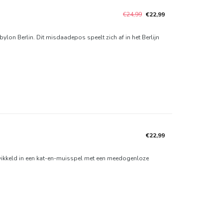
€24,99
€22,99
ylon Berlin. Dit misdaadepos speelt zich af in het Berlijn
€22,99
rwikkeld in een kat-en-muisspel met een meedogenloze