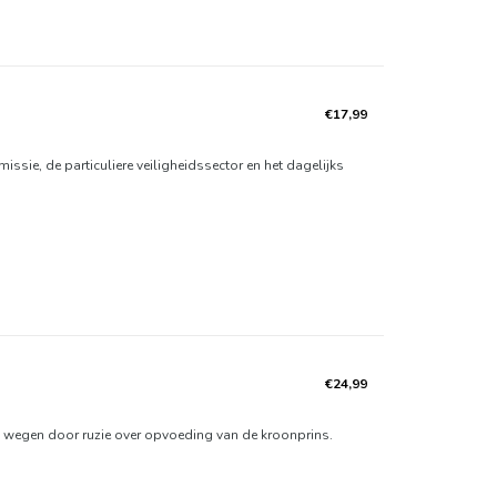
€17,99
sie, de particuliere veiligheidssector en het dagelijks
€24,99
's wegen door ruzie over opvoeding van de kroonprins.