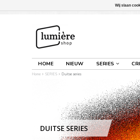
Wij slaan coo
INLOGGEN
0 ARTIKELEN
€0,00
HOME
NIEUW
SERIES
CR
Home
SERIES
Duitse series
DUITSE SERIES