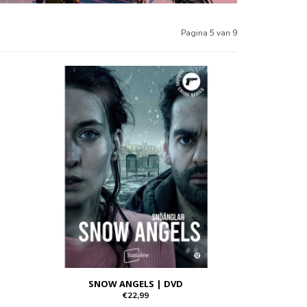
Pagina 5 van 9
SNOW ANGELS | DVD
€22,99