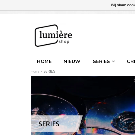
Wij slaan coo
INLOGGEN
0 ARTIKELEN
€0,00
HOME
NIEUW
SERIES
CR
Home
SERIES
SERIES