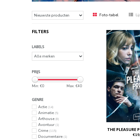
Foto-tabel
Lij
FILTERS
LABELS
PRIJS
Min: €
0
Max: €
40
GENRE
Actie
(14)
Animatie
(5)
Arthouse
(8)
Avontuur
(1)
THE PLEASURE P
Crime
(115)
€19
Documentaire
(1)