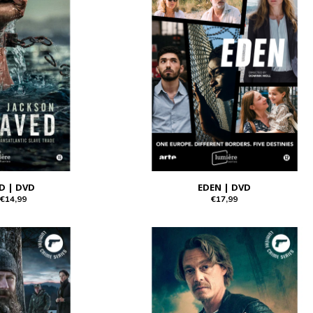
D | DVD
EDEN | DVD
€14,99
€17,99