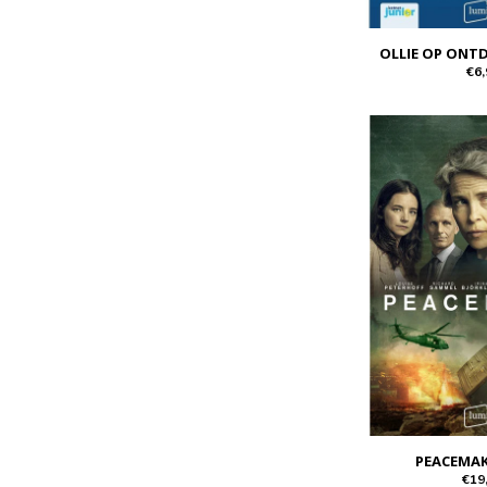
OLLIE OP ONT
€6,
PEACEMAK
€19