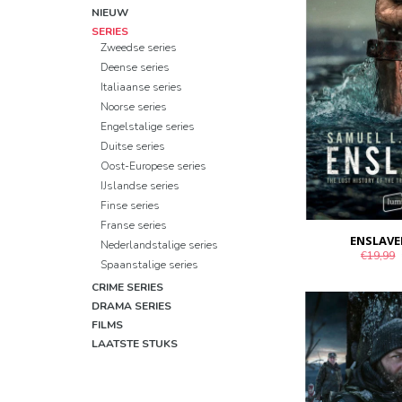
NIEUW
SERIES
Zweedse series
Deense series
Italiaanse series
Noorse series
Engelstalige series
Duitse series
Oost-Europese series
IJslandse series
Finse series
Franse series
ENSLAVE
Nederlandstalige series
€19,99
Spaanstalige series
CRIME SERIES
DRAMA SERIES
FILMS
LAATSTE STUKS