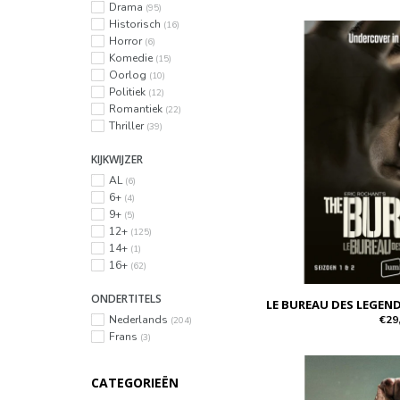
Drama
(95)
Historisch
(16)
Horror
(6)
Komedie
(15)
Oorlog
(10)
Politiek
(12)
Romantiek
(22)
Thriller
(39)
KIJKWIJZER
AL
(6)
6+
(4)
9+
(5)
12+
(125)
14+
(1)
16+
(62)
ONDERTITELS
LE BUREAU DES LEGEND
€29
Nederlands
(204)
Frans
(3)
CATEGORIEËN