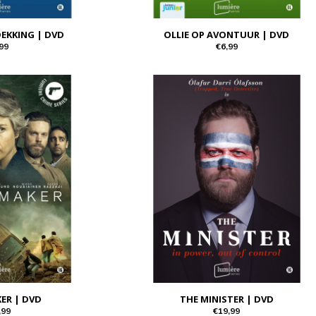
DEKKING | DVD
OLLIE OP AVONTUUR | DVD
99
€6,99
ER | DVD
THE MINISTER | DVD
,99
€19,99