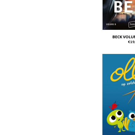
BECK VOLU
€19