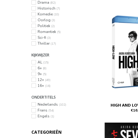
Drama
(82)
Historisch
(7)
Komedie
(10)
Oorlog
(3)
Politiek
(2)
Romantiek
(5)
Sci-fi
(3)
Thriller
(17)
KIJKWIJZER
AL
(15)
6+
(8)
9+
(5)
12+
(49)
16+
(16)
ONDERTITELS
Nederlands
HIGH AND LO
(102)
€16
Frans
(54)
Engels
(1)
CATEGORIEËN