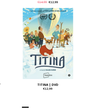
€14,99
€12,99
Y
TITINA | DVD
€12,99