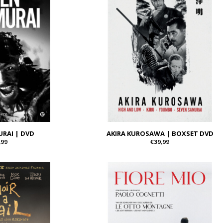
URAI | DVD
AKIRA KUROSAWA | BOXSET DVD
,99
€39,99