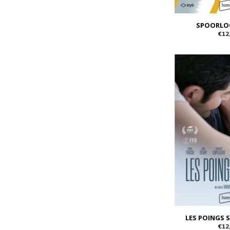
SPOORLO
€12
LES POINGS 
€12