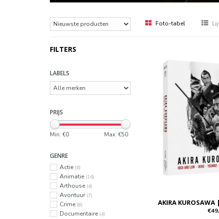
Foto-tabel
Lij
FILTERS
LABELS
PRIJS
Min: €
0
Max: €
50
GENRE
Actie
(6)
Animatie
(16)
Arthouse
(4)
Avontuur
(7)
AKIRA KUROSAWA 
Crime
(8)
€49
Documentaire
(4)