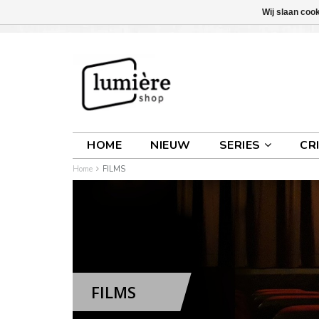
Wij slaan coo
INLOGGEN
0 ARTIKELEN
€0,00
HOME
NIEUW
SERIES
CR
Home
FILMS
FILMS