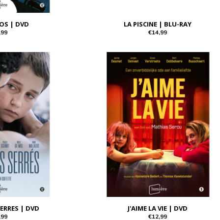
OS | DVD
LA PISCINE | BLU-RAY
,99
€14,99
SERRES | DVD
J'AIME LA VIE | DVD
,99
€12,99