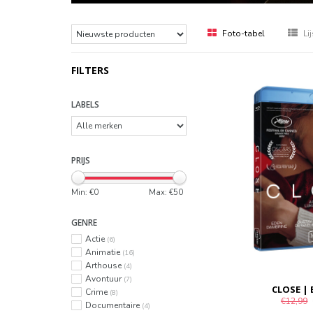
Foto-tabel
Lij
FILTERS
LABELS
PRIJS
Min: €
0
Max: €
50
GENRE
Actie
(6)
Animatie
(16)
Arthouse
(4)
Avontuur
(7)
CLOSE |
Crime
(8)
€12,99
Documentaire
(4)