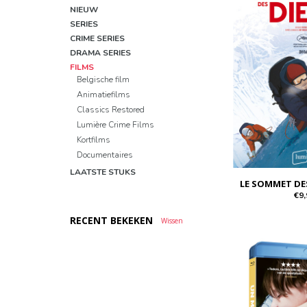
NIEUW
SERIES
CRIME SERIES
DRAMA SERIES
FILMS
Belgische film
Animatiefilms
Classics Restored
Lumière Crime Films
Kortfilms
Documentaires
LAATSTE STUKS
LE SOMMET DE
€9,
RECENT BEKEKEN
Wissen