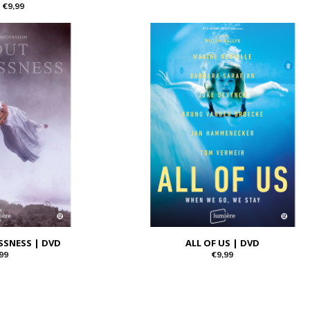
€9,99
SSNESS | DVD
ALL OF US | DVD
99
€9,99