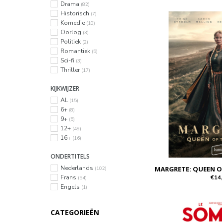
Drama
(82)
Historisch
(7)
Komedie
(10)
Oorlog
(3)
Politiek
(2)
Romantiek
(5)
Sci-fi
(3)
Thriller
(17)
KIJKWIJZER
AL
(15)
6+
(8)
9+
(5)
12+
(49)
16+
(16)
ONDERTITELS
Nederlands
MARGRETE: QUEEN O
(102)
€14
Frans
(54)
Engels
(1)
CATEGORIEËN