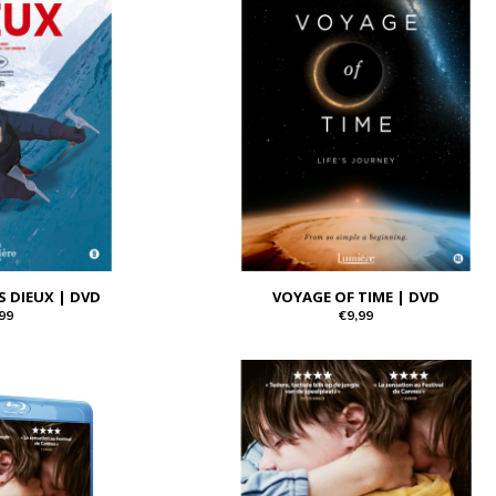
S DIEUX | DVD
VOYAGE OF TIME | DVD
99
€9,99