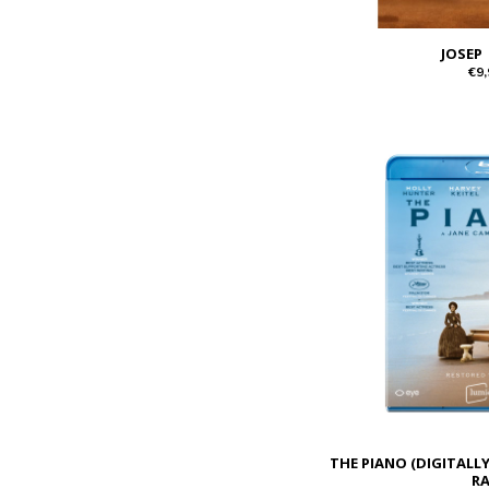
JOSEP
€9,
THE PIANO (DIGITALL
R