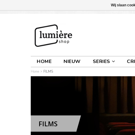
Wij slaan coo
INLOGGEN
0 ARTIKELEN
€0,00
HOME
NIEUW
SERIES
CR
Home
FILMS
FILMS