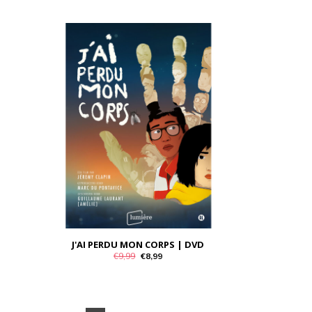
J'AI PERDU MON CORPS | DVD
€9,99
€8,99