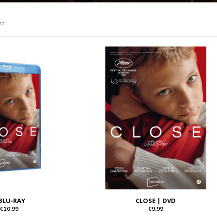
st
 BLU-RAY
CLOSE | DVD
€10,99
€9,99