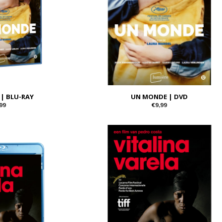
| BLU-RAY
UN MONDE | DVD
99
€9,99