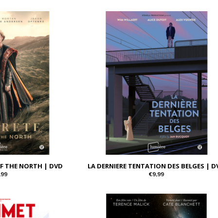
F THE NORTH | DVD
LA DERNIERE TENTATION DES BELGES | D
,99
€9,99