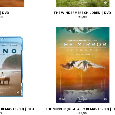
 | DVD
THE WINDERMERE CHILDREN | DVD
99
€9,99
Y REMASTERED) | BLU-
THE MIRROR (DIGITALLY REMASTERED) | 
AY
€9,99