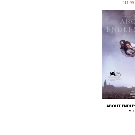
€11,99
ABOUT ENDLE
€9,