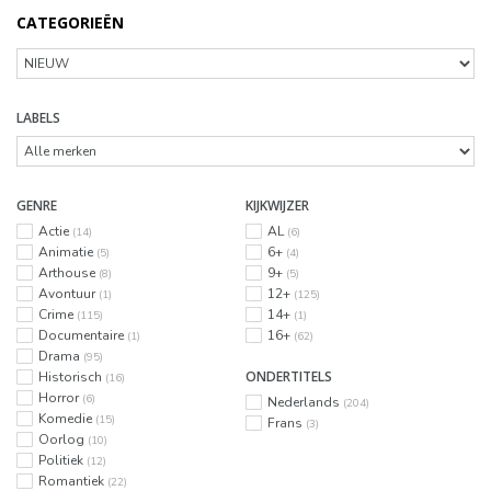
CATEGORIEËN
LABELS
GENRE
KIJKWIJZER
Actie
AL
(14)
(6)
Animatie
6+
(5)
(4)
Arthouse
9+
(8)
(5)
Avontuur
12+
(1)
(125)
Crime
14+
(115)
(1)
Documentaire
16+
(1)
(62)
Drama
(95)
ONDERTITELS
Historisch
(16)
Horror
(6)
Nederlands
(204)
Komedie
(15)
Frans
(3)
Oorlog
(10)
Politiek
(12)
Romantiek
(22)