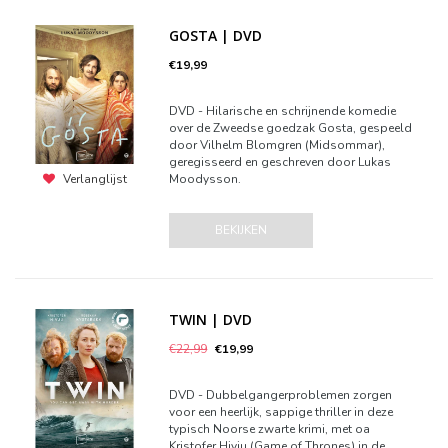
GOSTA | DVD
€19,99
DVD - Hilarische en schrijnende komedie
over de Zweedse goedzak Gosta, gespeeld
door Vilhelm Blomgren (Midsommar),
geregisseerd en geschreven door Lukas
Moodysson.
Verlanglijst
BEKIJKEN
TWIN | DVD
€22,99
€19,99
DVD - Dubbelgangerproblemen zorgen
voor een heerlijk, sappige thriller in deze
typisch Noorse zwarte krimi, met oa
Kristofer Hivju (Game of Thrones) in de