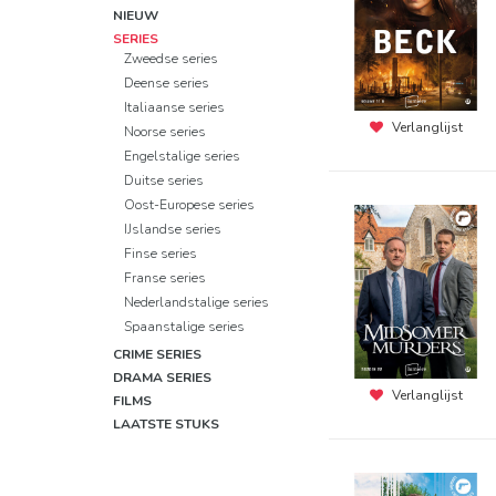
NIEUW
SERIES
Zweedse series
Deense series
Italiaanse series
Verlanglijst
Noorse series
Engelstalige series
Duitse series
Oost-Europese series
IJslandse series
Finse series
Franse series
Nederlandstalige series
Spaanstalige series
CRIME SERIES
DRAMA SERIES
Verlanglijst
FILMS
LAATSTE STUKS