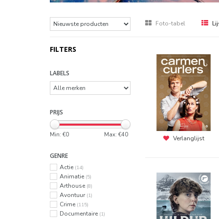
Foto-tabel
Lij
FILTERS
LABELS
PRIJS
Min: €
0
Max: €
40
Verlanglijst
GENRE
Actie
(14)
Animatie
(5)
Arthouse
(8)
Avontuur
(1)
Crime
(115)
Documentaire
(1)