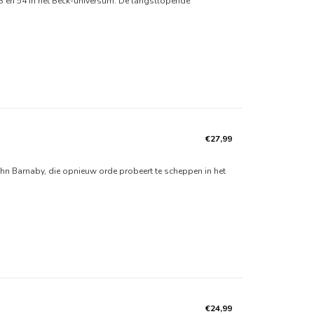
 53 en 54 in het Beck-universum. De langstlopende
€27,99
ohn Barnaby, die opnieuw orde probeert te scheppen in het
€24,99