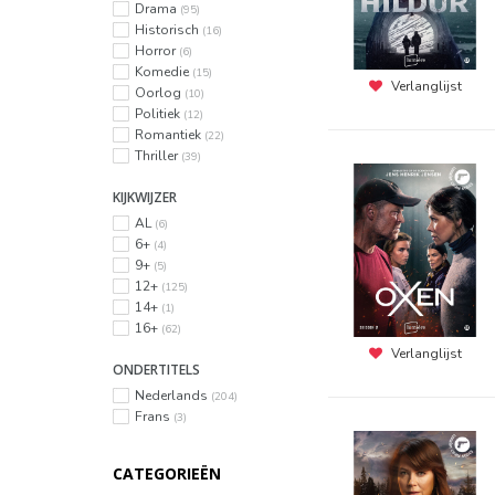
Drama
(95)
Historisch
(16)
Horror
(6)
Komedie
(15)
Verlanglijst
Oorlog
(10)
Politiek
(12)
Romantiek
(22)
Thriller
(39)
KIJKWIJZER
AL
(6)
6+
(4)
9+
(5)
12+
(125)
14+
(1)
16+
(62)
Verlanglijst
ONDERTITELS
Nederlands
(204)
Frans
(3)
CATEGORIEËN