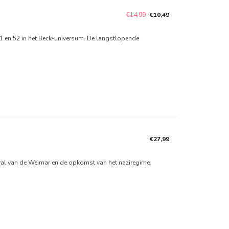
€14,99
€10,49
51 en 52 in het Beck-universum. De langstlopende
€27,99
 val van de Weimar en de opkomst van het naziregime.