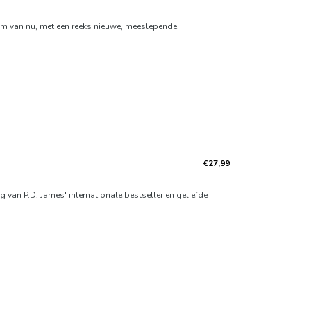
am van nu, met een reeks nieuwe, meeslepende
€27,99
 van P.D. James' internationale bestseller en geliefde