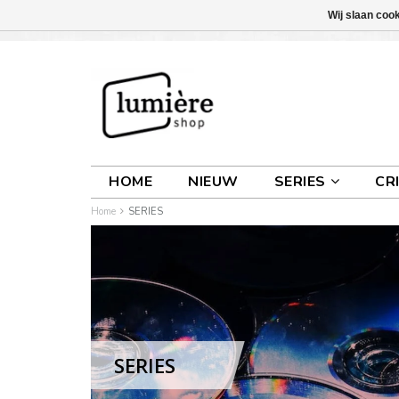
Wij slaan coo
INLOGGEN
0 ARTIKELEN
€0,00
HOME
NIEUW
SERIES
CR
Home
SERIES
SERIES