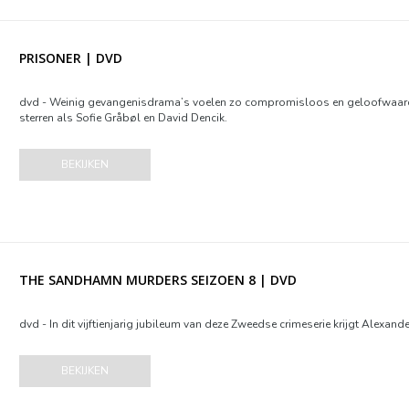
PRISONER | DVD
dvd - Weinig gevangenisdrama’s voelen zo compromisloos en geloofwaardig
sterren als Sofie Gråbøl en David Dencik.
BEKIJKEN
THE SANDHAMN MURDERS SEIZOEN 8 | DVD
dvd - In dit vijftienjarig jubileum van deze Zweedse crimeserie krijgt Alexand
BEKIJKEN