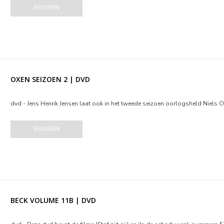
BEKIJKEN
OXEN SEIZOEN 2 | DVD
dvd - Jens Henrik Jensen laat ook in het tweede seizoen oorlogsheld Niels 
BEKIJKEN
BECK VOLUME 11B | DVD