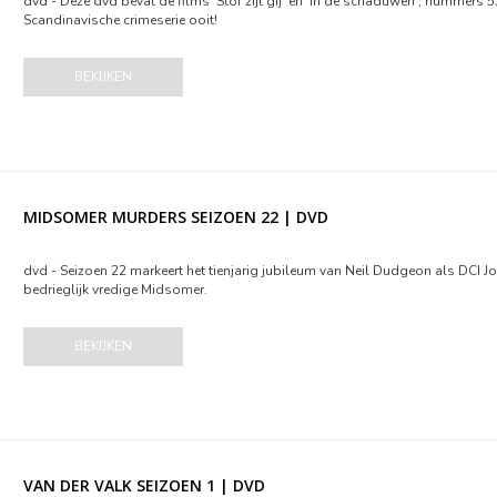
dvd - Deze dvd bevat de films 'Stof zijt gij' en ‘In de schaduwen', nummers
Scandinavische crimeserie ooit!
BEKIJKEN
MIDSOMER MURDERS SEIZOEN 22 | DVD
dvd - Seizoen 22 markeert het tienjarig jubileum van Neil Dudgeon als DCI J
bedrieglijk vredige Midsomer.
BEKIJKEN
VAN DER VALK SEIZOEN 1 | DVD