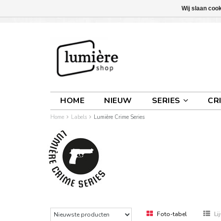
Wij slaan coo
INLOGGEN
0 ARTIKELEN
€0,00
HOME
NIEUW
SERIES
CR
Home
Labels
Lumière Crime Series
Foto-tabel
Lij