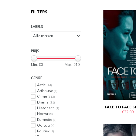
FILTERS
LABELS
PRIJS
Min: €
0
Max: €
40
GENRE
Actie
(14)
Arthouse
(1)
Crime
(112)
Drama
(31)
FACE TO FACE S
Historisch
(1)
€22,99
Horror
(5)
Komedie
(3)
Oorlog
(4)
Politiek
(1)