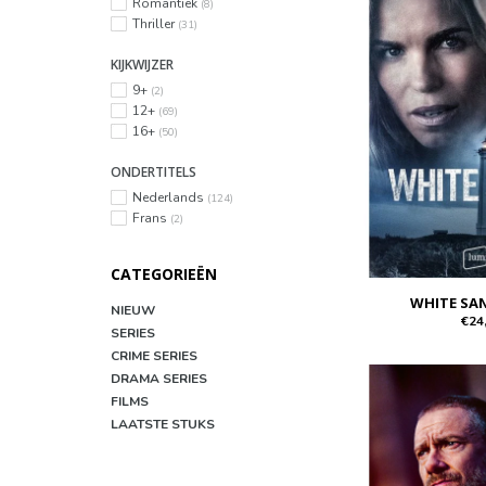
Romantiek
(8)
Thriller
(31)
KIJKWIJZER
9+
(2)
12+
(69)
16+
(50)
ONDERTITELS
Nederlands
(124)
Frans
(2)
CATEGORIEËN
WHITE SA
NIEUW
€24
SERIES
CRIME SERIES
DRAMA SERIES
FILMS
LAATSTE STUKS