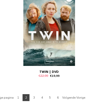
TWIN | DVD
€22,99
€19,99
ige pagina
1
2
3
4
5
6
Volgende Vorige