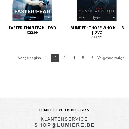
FASTER THAN FEAR | DVD
BLINDED: THOSE WHO KILL 3
| DVD
€22,99
€22,99
Vorige pagina
1
2
3
4
5
6
Volgende Vorige
LUMIÈRE DVD EN BLU-RAYS
KLANTENSERVICE
SHOP@LUMIERE.BE