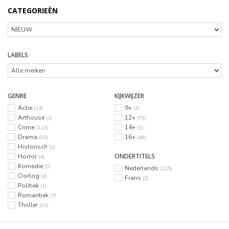
CATEGORIEËN
LABELS
GENRE
KIJKWIJZER
Actie
9+
(14)
(2)
Arthouse
12+
(1)
(70)
Crime
14+
(113)
(1)
Drama
16+
(31)
(48)
Historisch
(1)
ONDERTITELS
Horror
(4)
Komedie
(3)
Nederlands
(125)
Oorlog
(4)
Frans
(2)
Politiek
(1)
Romantiek
(7)
Thriller
(33)