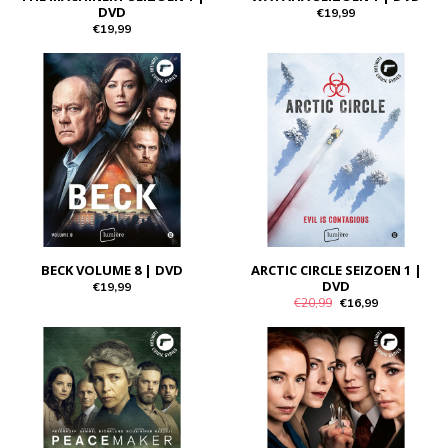
DVD
€19,99
€19,99
BECK VOLUME 8 | DVD
ARCTIC CIRCLE SEIZOEN 1 |
DVD
€19,99
€20,99
€16,99