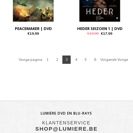
PEACEMAKER | DVD
HEDER SEIZOEN 1 | DVD
€19,99
€19,99
€17,99
Vorige pagina
1
2
3
4
5
6
Volgende Vorige
LUMIÈRE DVD EN BLU-RAYS
KLANTENSERVICE
SHOP@LUMIERE.BE