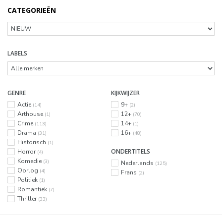
CATEGORIEËN
LABELS
GENRE
KIJKWIJZER
Actie
9+
(14)
(2)
Arthouse
12+
(1)
(70)
Crime
14+
(113)
(1)
Drama
16+
(31)
(48)
Historisch
(1)
ONDERTITELS
Horror
(4)
Komedie
(3)
Nederlands
(125)
Oorlog
(4)
Frans
(2)
Politiek
(1)
Romantiek
(7)
Thriller
(33)