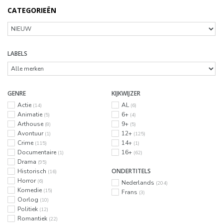
CATEGORIEËN
LABELS
GENRE
KIJKWIJZER
Actie
AL
(14)
(6)
Animatie
6+
(5)
(4)
Arthouse
9+
(8)
(5)
Avontuur
12+
(1)
(125)
Crime
14+
(115)
(1)
Documentaire
16+
(1)
(62)
Drama
(95)
ONDERTITELS
Historisch
(16)
Horror
(6)
Nederlands
(204)
Komedie
(15)
Frans
(3)
Oorlog
(10)
Politiek
(12)
Romantiek
(22)