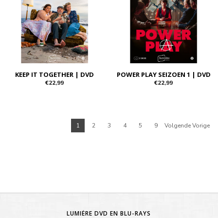
KEEP IT TOGETHER | DVD
POWER PLAY SEIZOEN 1 | DVD
€22,99
€22,99
1
2
3
4
5
9
Volgende Vorige
LUMIÈRE DVD EN BLU-RAYS