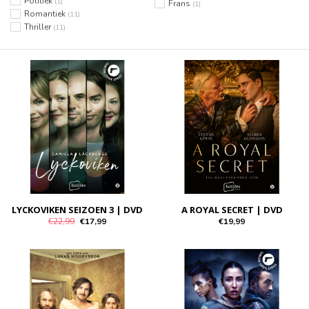
Politiek
(1)
Frans
(1)
Romantiek
(11)
Thriller
(11)
LYCKOVIKEN SEIZOEN 3 | DVD
A ROYAL SECRET | DVD
€22,99
€17,99
€19,99