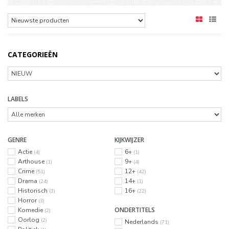
CATEGORIEËN
LABELS
GENRE
KIJKWIJZER
Actie
6+
(4)
(1)
Arthouse
9+
(1)
(4)
Crime
12+
(51)
(42)
Drama
14+
(24)
(1)
Historisch
16+
(3)
(22)
Horror
(3)
ONDERTITELS
Komedie
(2)
Oorlog
(2)
Nederlands
(71)