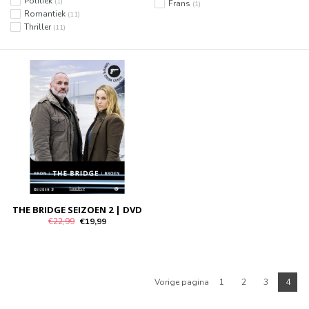
Politiek
(1)
Frans
(1)
Romantiek
(11)
Thriller
(11)
THE BRIDGE SEIZOEN 2 | DVD
€22,99
€19,99
Vorige pagina
1
2
3
4