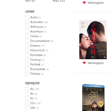
Min: €
0
Max: €
25
Verlanglijst
GENRE
Actie
(2)
Animatie
(24)
Arthouse
(2)
Avontuur
(4)
Crime
(4)
Documentaire
(3)
Drama
(47)
Historisch
(3)
Komedie
(8)
Oorlog
(3)
Verlanglijst
Politiek
(2)
Romantiek
(3)
Thriller
(4)
KIJKWIJZER
AL
(16)
6+
(6)
9+
(3)
12+
(24)
16+
(7)