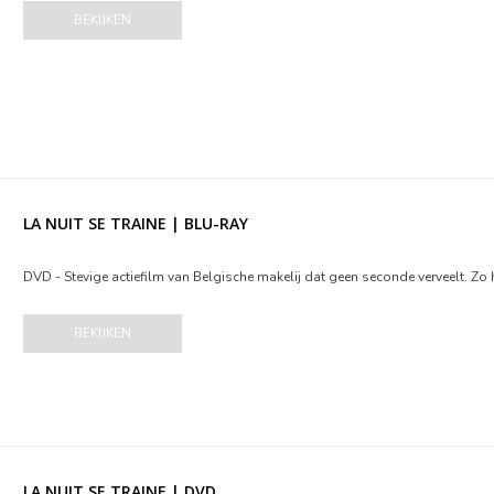
BEKIJKEN
LA NUIT SE TRAINE | BLU-RAY
DVD - Stevige actiefilm van Belgische makelij dat geen seconde verveelt. Zo h
BEKIJKEN
LA NUIT SE TRAINE | DVD