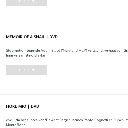
BEKIJKEN
MEMOIR OF A SNAIL | DVD
Stopmotion-legende Adam Elliot ('Mary and Max') vertelt het verhaal van Gr
haar verzameling slakken.
BEKIJKEN
FIORE MIO | DVD
dvd - Na het succes van 'De Acht Bergen' nemen Paolo Cognetti en Ruben I
Monte Rosa.