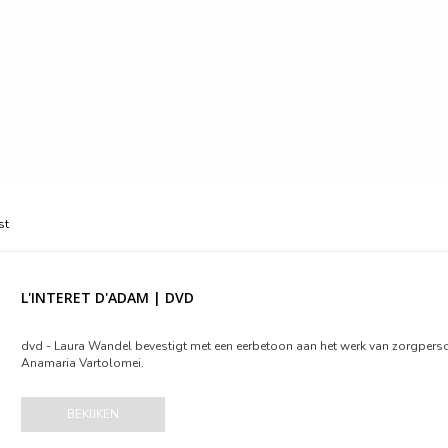
st
L'INTERET D'ADAM | DVD
dvd - Laura Wandel bevestigt met een eerbetoon aan het werk van zorgperson
Anamaria Vartolomei.
BEKIJKEN