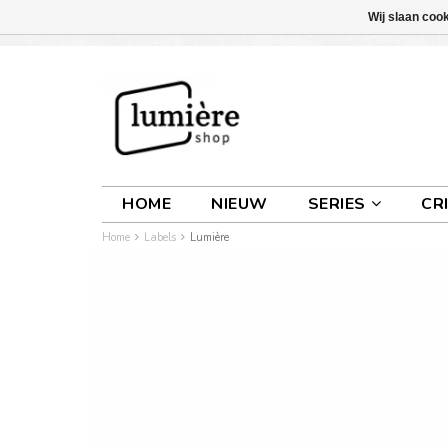
Wij slaan coo
INLOGGEN
0 ARTIKELEN
€0,00
HOME
NIEUW
SERIES
CR
Home
Labels
Lumière