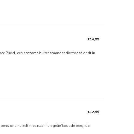
€14,99
ace Pudel, een eenzame buitenstaander die troost vindt in
€12,99
mpens ons nu zelf mee naar hun geliefkoosde berg: de