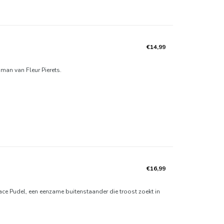
€14,99
man van Fleur Pierets.
€16,99
ace Pudel, een eenzame buitenstaander die troost zoekt in