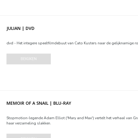
JULIAN | DVD
dvd - Het integere speelfilmdebuut van Cato Kusters naar de gelijknamige ro
BEKIJKEN
MEMOIR OF A SNAIL | BLU-RAY
Stopmotion-legende Adam Elliot ('Mary and Max') vertelt het verhaal van Gr
haar verzameling slakken.